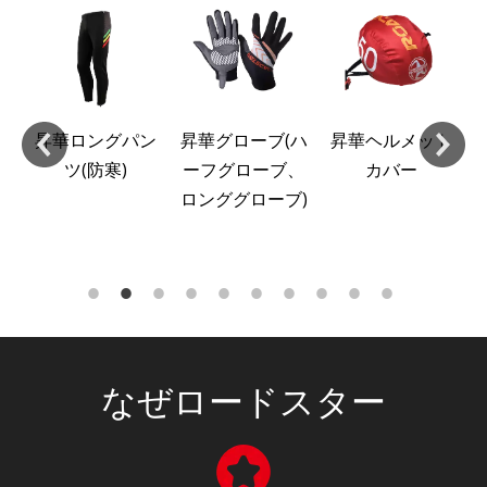
昇
防
昇華ロングパン
昇華グローブ(ハ
昇華ヘルメット
ツ(防寒)
ーフグローブ、
カバー
ロンググローブ)
なぜロードスター