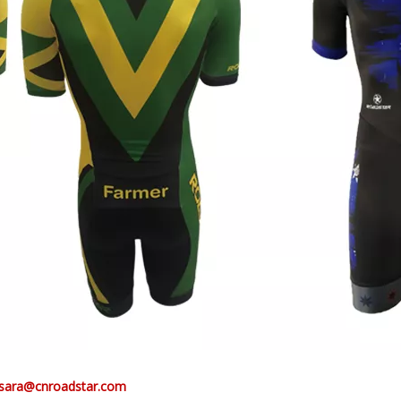
sara@cnroadstar.com